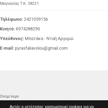
Mαγνησίας
Τ.Κ.:
38221
Τηλέφωνο:
2421059156
Κινητό:
6974288290
Υπεύθυνος:
Μπατάκα - Νταή Αργυρώ
E-mail:
pyrasfaliavolou@gmail.com
Ονομ/νυμο
Αυτός ο ιστότοπος χρησιμοποιεί cookies για να