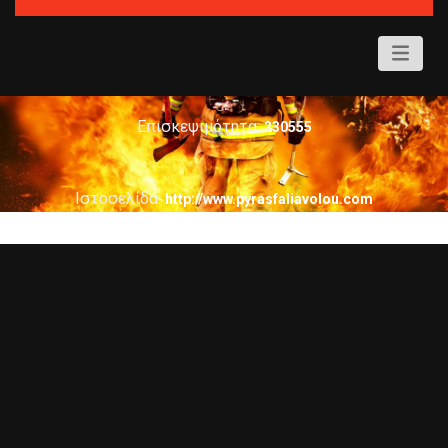
Κατηγορία:
ΠΥΡΟΣΒΕΣΤΗΡΕΣ – ΕΞΟΠΛΙΣΜΟΣ – ΑΝΑΓΟΜΩΣΕΙΣ
Επισκεψιμότητα:
230555
Ιστοσελίδα:
http://www.pyrasfaliavolou.com