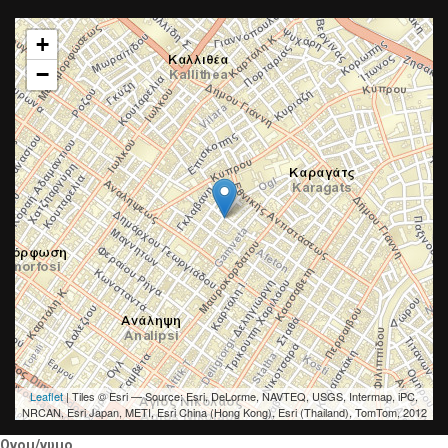
+
−
Leaflet
| Tiles © Esri — Source: Esri, DeLorme, NAVTEQ, USGS, Intermap, iPC,
NRCAN, Esri Japan, METI, Esri China (Hong Kong), Esri (Thailand), TomTom, 2012
Ονομ/νυμο