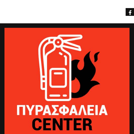
Νέγρη 13 με Νικολαΐδη (πλησίον Διεύθυνσης
Συγκοινωνιών - Μηχανολογικό), Βόλος,
Μαγνησίας
Τ.Κ.: 38334
Τηλέφωνο:
2421064652
Κινητό:
6971564942 ΝΤΑΗΣ ΧΑΡΑΛΑΜΠΟΣ
E-mail:
pyrasfaliavolou@gmail.com
Υπεύθυνος:
Μπατάκα - Νταή Αργυρώ